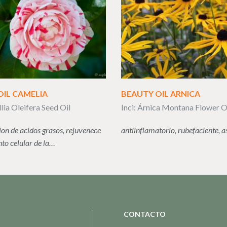
OIL CAMELIA
BEAUTY OIL ARNICA
lia Oleifera Seed Oil
Inci: Árnica Montana Flower O
on de acidos grasos, rejuvenece
antiinflamatorio, rubefaciente, a
nto celular de la…
CONTACTO