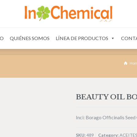
OS
CONTACTO
IO
QUIÉNES SOMOS
LÍNEA DE PRODUCTOS
CONT
Ho
BEAUTY OIL B
Inci: Borago Officinalis Seed 
SKU:
489
Category:
ACEITE