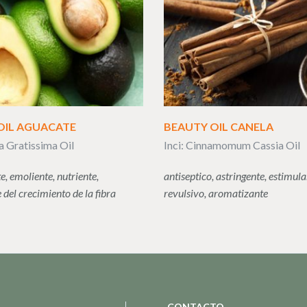
OIL AGUACATE
BEAUTY OIL CANELA
ea Gratissima Oil
Inci: Cinnamomum Cassia Oil
e, emoliente, nutriente,
antiseptico, astringente, estimula
 del crecimiento de la fibra
revulsivo, aromatizante
CONTACTO