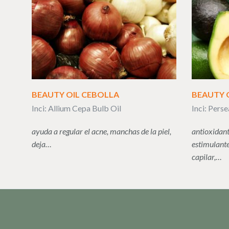
BEAUTY OIL CEBOLLA
BEAUTY 
Inci: Allium Cepa Bulb Oil
Inci: Pers
ayuda a regular el acne, manchas de la piel,
antioxidant
deja…
estimulante
capilar,…