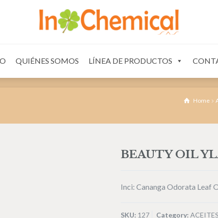
OS
CONTACTO
IO
QUIÉNES SOMOS
LÍNEA DE PRODUCTOS
CONT
Home
BEAUTY OIL Y
Inci: Cananga Odorata Leaf O
SKU:
127
Category:
ACEITE