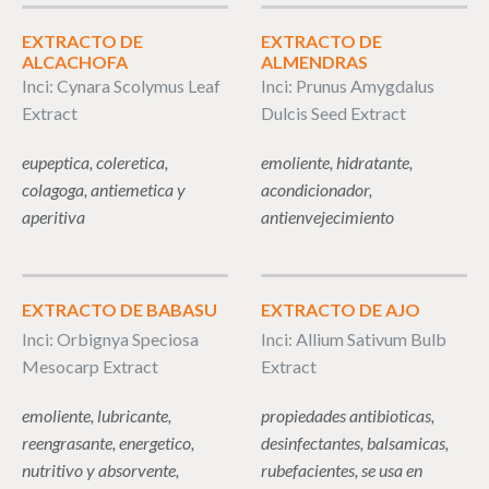
EXTRACTO DE
EXTRACTO DE
ALCACHOFA
ALMENDRAS
Inci: Cynara Scolymus Leaf
Inci: Prunus Amygdalus
Extract
Dulcis Seed Extract
eupeptica, coleretica,
emoliente, hidratante,
colagoga, antiemetica y
acondicionador,
aperitiva
antienvejecimiento
EXTRACTO DE BABASU
EXTRACTO DE AJO
Inci: Orbignya Speciosa
Inci: Allium Sativum Bulb
Mesocarp Extract
Extract
emoliente, lubricante,
propiedades antibioticas,
reengrasante, energetico,
desinfectantes, balsamicas,
nutritivo y absorvente,
rubefacientes, se usa en