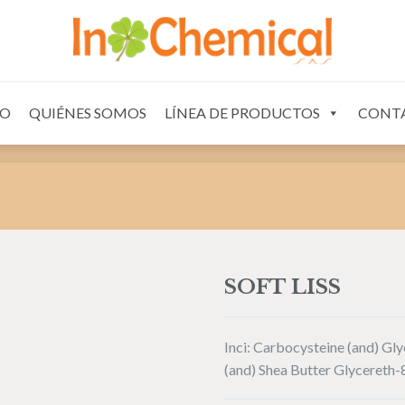
OS
CONTACTO
IO
QUIÉNES SOMOS
LÍNEA DE PRODUCTOS
CONT
SOFT LISS
Inci: Carbocysteine (and) Gly
(and) Shea Butter Glycereth-8