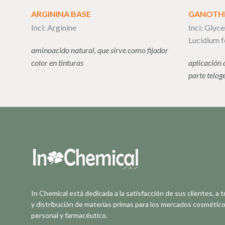
ARGININA BASE
GANOTH
Inci: Arginine
Inci: Glyc
Lucidium f
aminoacido natural, que sirve como fijador
color en tinturas
aplicación 
parte telog
In Chemical está dedicada a la satisfacción de sus clientes, a t
y distribución de materias primas para los mercados cosmético
personal y farmacéutico.