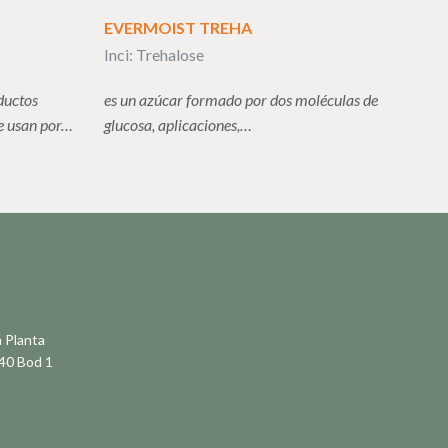
EVERMOIST TREHA
Inci: Trehalose
ductos
es un azúcar formado por dos moléculas de
se usan por…
glucosa, aplicaciones,…
á Planta
-40 Bod 1