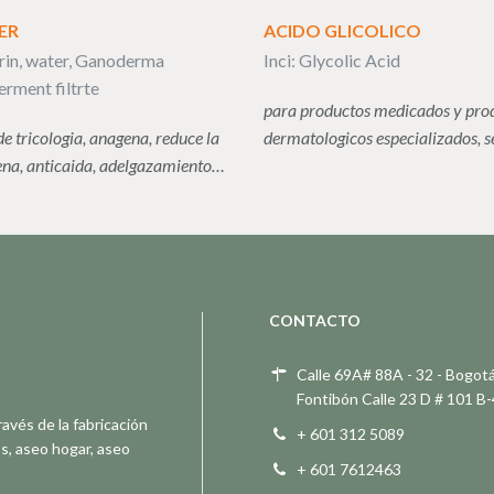
ER
ACIDO GLICOLICO
erin, water, Ganoderma
Inci: Glycolic Acid
erment filtrte
para productos medicados y pro
de tricologia, anagena, reduce la
dermatologicos especializados, 
ena, anticaida, adelgazamiento…
CONTACTO
Calle 69A# 88A - 32 - Bogot
Fontibón Calle 23 D # 101 B
ravés de la fabricación
+ 601 312 5089
s, aseo hogar, aseo
+ 601 7612463